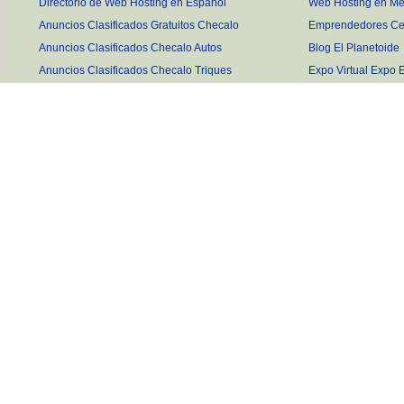
Directorio de Web Hosting en Español
Web Hosting en Mé
Anuncios Clasificados Gratuitos Checalo
Emprendedores Ce
Anuncios Clasificados Checalo Autos
Blog El Planetoide
Anuncios Clasificados Checalo Triques
Expo Virtual Expo