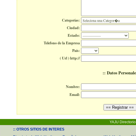
Categorías:
Ciudad:
Estado:
Telefono de la Empresa
País:
( Url ) http://
:: Datos Personale
Nombre:
Email:
YAJU Directori
:: OTROS SITIOS DE INTERES