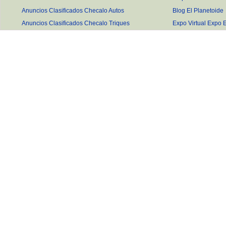
Anuncios Clasificados Checalo Autos
Blog El Planetoide
Anuncios Clasificados Checalo Triques
Expo Virtual Expo