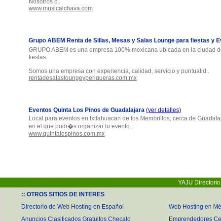
Nosotros c..
www.musicalchava.com
Grupo ABEM Renta de Sillas, Mesas y Salas Lounge para fiestas y 
GRUPO ABEM es una empresa 100% mexicana ubicada en la ciudad de M
fiestas.
Somos una empresa con experiencia, calidad, servicio y puntualid..
rentadesalasloungeyperiqueras.com.mx
Eventos Quinta Los Pinos de Guadalajara
(ver detalles)
Local para eventos en Ixtlahuacan de los Membrillos, cerca de Guadala
en el que podr�s organizar tu evento...
www.quintalospinos.com.mx
YAJU Directori
:: OTROS SITIOS DE INTERES
Directorio de Web Hosting en Español
Web Hosting en Mé
Anuncios Clasificados Gratuitos Checalo
Emprendedores Ce