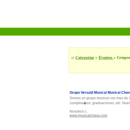
::
Categorías
>
Eventos
>
Grupos
Grupo Versatil Musical Musical Cha
Somos un grupo musical con mas de 
cumplea�os, graduaciones, etc. Nuest
Nosotros c..
www.musicalchava.com