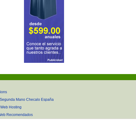
tions
 Segunda Mano Checalo España
gWeb Hosting
s Web Recomendados