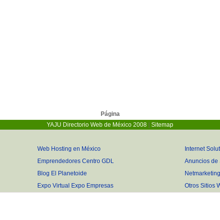
Página
YAJU Directorio Web
de México 2008
|
Sitemap
Web Hosting en México
Internet Solu
Emprendedores Centro GDL
Anuncios de
Blog El Planetoide
Netmarketin
Expo Virtual Expo Empresas
Otros Sitio