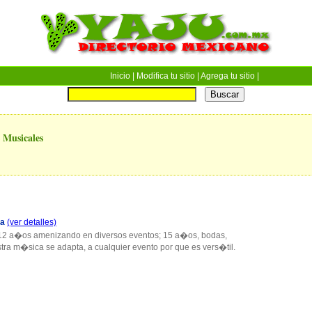
Inicio
| Modifica tu sitio |
Agrega tu sitio
|
 Musicales
va
(ver detalles)
12 a�os amenizando en diversos eventos; 15 a�os, bodas,
ra m�sica se adapta, a cualquier evento por que es vers�til.