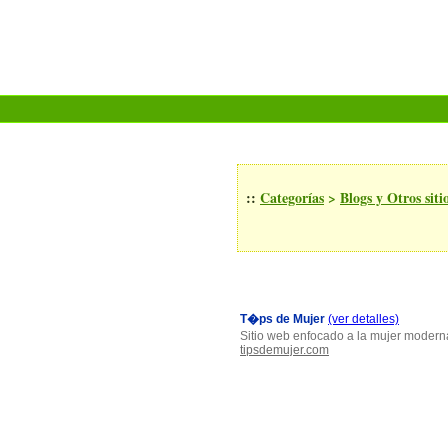
::
Categorías
>
Blogs y Otros siti
T�ps de Mujer
(ver detalles)
Sitio web enfocado a la mujer moderna
tipsdemujer.com