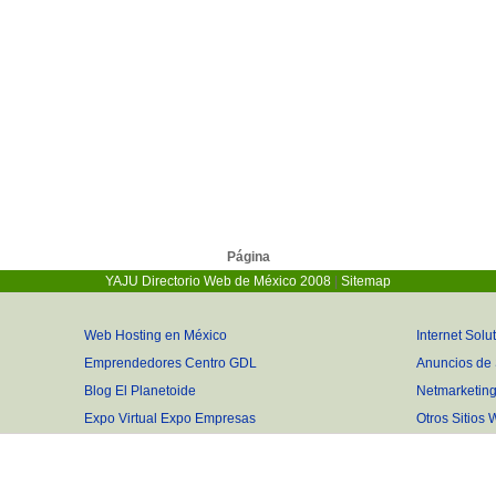
Página
YAJU Directorio Web
de México 2008
|
Sitemap
Web Hosting en México
Internet Solu
Emprendedores Centro GDL
Anuncios de
Blog El Planetoide
Netmarketin
Expo Virtual Expo Empresas
Otros Sitio