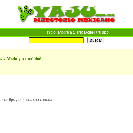
Inicio
| Modifica tu sitio |
Agrega tu sitio
|
os
>
Moda y Actualidad
 con tips y articulos sobre moda..